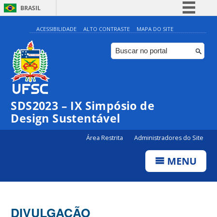
BRASIL
Simplifique!
ACESSIBILIDADE
ALTO CONTRASTE
MAPA DO SITE
Comunica BR
Participe
Acesso à informação
Legislação
SDS2023 – IX Simpósio de
Canais
Design Sustentável
Área Restrita
Administradores do Site
MENU
DIVULGAÇÃO